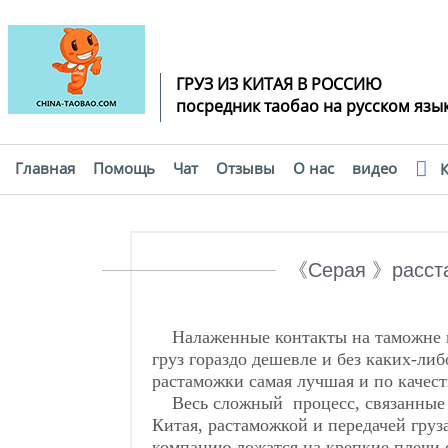
ГРУЗ ИЗ КИТАЯ В РОССИЮ
посредник таобао на русском язы
Главная
Помощь
Чат
Отзывы
О нас
видео
К
Помощь
《Серая 》расст
Налаженные контакты на таможне п
груз гораздо дешевле и без каких-либ
растаможки самая лучшая и по качест
Весь сложный процесc, связанные с
Китая, растаможкой и передачей груз
компанию ложатся на крепкие плечи 