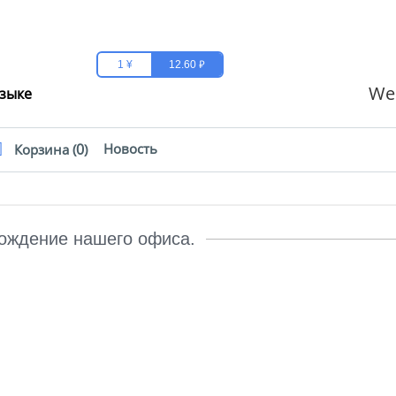
₽
1 ¥
12.60
We
языке
0
Новость
Корзина (
)
ождение нашего офиса.