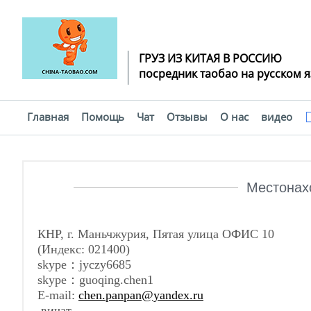
ГРУЗ ИЗ КИТАЯ В РОССИЮ
посредник таобао на русском 
Главная
Помощь
Чат
Отзывы
О нас
видео
Помощь
Местонах
КНР, г. Маньчжурия, Пятая улица ОФИС 10
(Индекс: 021400)
skype
：
jyczy6685
skype
：
guoqing.chen1
E
-mail:
chen.panpan@yandex.ru
вичат