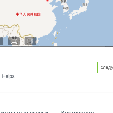
след
d Helps
ительные услуги
Инструкция